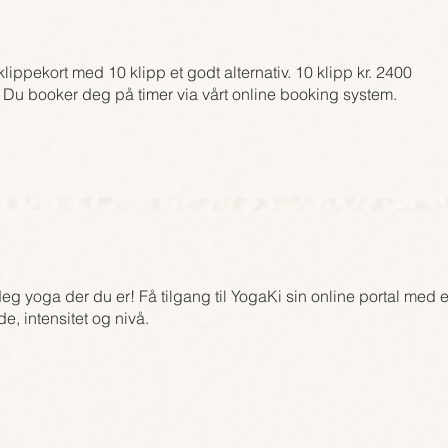
 klippekort med 10 klipp et godt alternativ.
10 klipp kr. 24
00
p) Du booker deg på timer via vårt online booking system.
deg yoga der du er! Få tilgang til YogaKi sin online portal med e
e, intensitet o
g nivå.