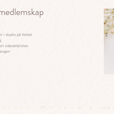
medlemskap
er i studio på Holtet
g
ort videobibliotek
songen