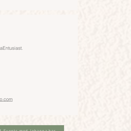
gaEntusiast.
lo.com