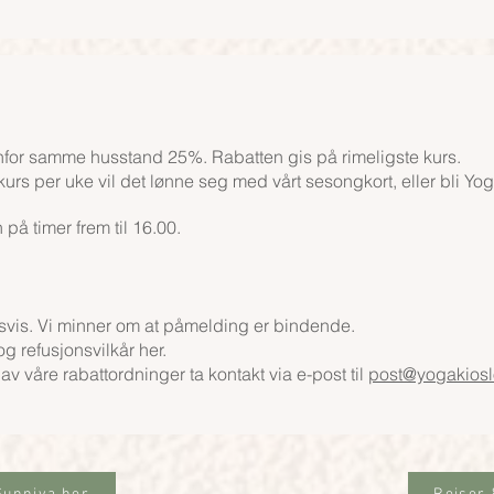
enfor samme husstand 25%. Rabatten gis på rimeligste kurs.
urs per uke vil det lønne seg med vårt sesongkort, eller bli Yo
på timer frem til 16.00.
dsvis. Vi minner om at påmelding er bindende.
g refusjonsvilkår her.
v våre rabattordninger ta kontakt via e-post til
post@yogakios