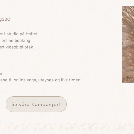
gstid
er i studio på Holtet
a online booking
ort videobibliotek
år
gang til online yoga, uteyoga og live timer
Se våre Kampanjer!