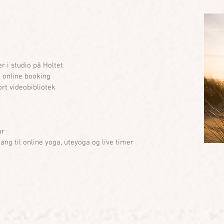
er i studio på Holtet
a online booking
ort videobibliotek
år
gang til online yoga, uteyoga og live timer