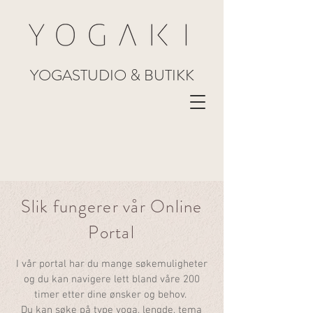
YOGASTUDIO & BUTIKK
Slik fungerer vår Online
Porta
l
I vår
portal har du mange søkemuligheter
og du kan navigere lett bland våre 200
timer etter dine ønsker og behov.
Du
kan søke på type yoga, lengde, tema