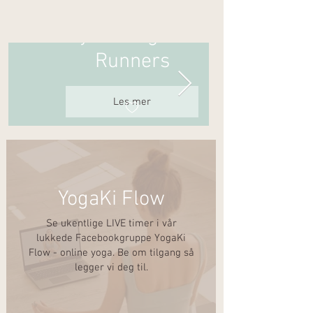
Nyhet! Yoga for
Runners
Les mer
YogaKi Flow
Se ukentlige LIVE timer i vår
lukkede Facebookgruppe YogaKi
Flow - online yoga. Be om tilgang så
legger vi deg til.