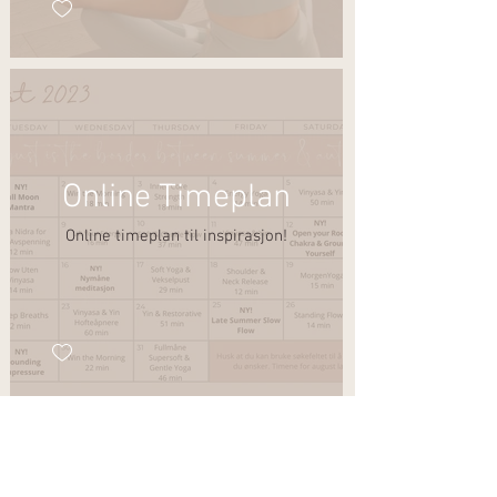
Online Timeplan
Online timeplan til inspirasjon!
YogaKi Tribe