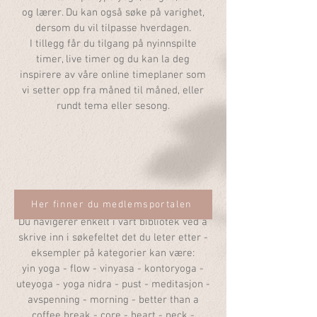
og lærer. Du kan ogs
å s
øke på varighe
t,
dersom du vil tilpasse
hverdagen.
I tillegg får du tilgang på nyinnspilte
timer, live timer og du kan la deg
inspirere av våre online timeplaner som
vi setter opp fra måned til måned, eller
rundt tema eller sesong.
Her finner du medlemsportalen
Du navigerer enkelt i vårt bibliotek ved å
skrive inn i søkefel
tet det du leter ette
r -
eksempler på kategorier kan være:
yin yoga - flow - vinyasa - kontoryoga -
uteyoga - yoga nidra - pust - medita
sjon -
avspenning - morning - better than a
coffee break - core - heart - neck -