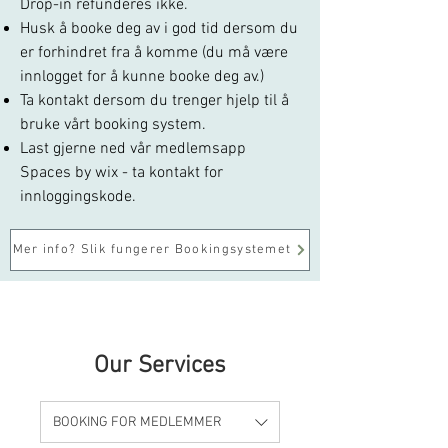
Drop-in refunderes ikke.
Husk å booke deg av i god tid ders
om du
er forhindret fra å komme (du må være
innlogget for å kunne booke deg av.)
Ta kontakt dersom d
u treng
er hjelp til å
bruke vårt booking syst
em.
Last gjerne ned vår medlemsapp
Spaces by wix - ta kontakt for
innloggingskode.
Mer info? Slik fungerer Bookingsystemet
Our Services
BOOKING FOR MEDLEMMER