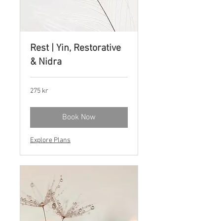
Rest | Yin, Restorative
& Nidra
275
275 kr
norske
kroner
Book Now
Explore Plans