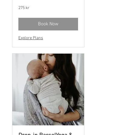
275
275 kr
norske
kroner
Book Now
Explore Plans