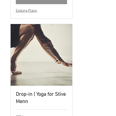
Explore Plans
Drop-in | Yoga for Stive
Menn
275