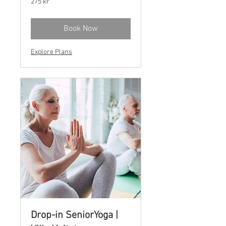
275 kr
norske
kroner
Book Now
Explore Plans
Drop-in SeniorYoga |