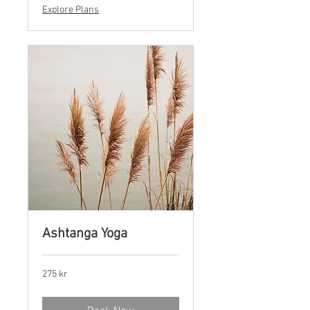
Explore Plans
Ashtanga Yoga
275
275 kr
norske
kroner