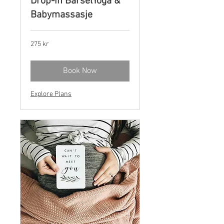
Drop-in BarselYoga &
Babymassasje
275
275 kr
norske
kroner
Book Now
Explore Plans