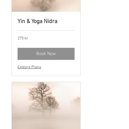
Yin & Yoga Nidra
275
275 kr
norske
kroner
Book Now
Explore Plans