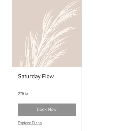
Saturday Flow
275
275 kr
norske
kroner
Book Now
Explore Plans