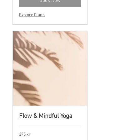
Book Now
Explore Plans
Flow & Mindful Yoga
275
275 kr
norske
kroner