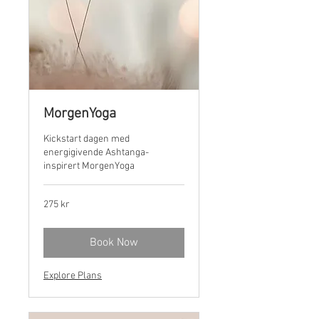
MorgenYoga
Kickstart dagen med
energigivende Ashtanga-
inspirert MorgenYoga
275
275 kr
norske
kroner
Book Now
Explore Plans