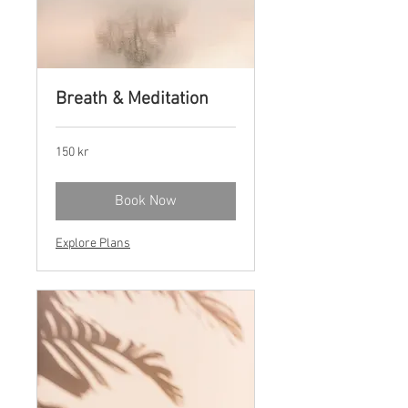
Breath & Meditation
150
150 kr
norske
kroner
Book Now
Explore Plans