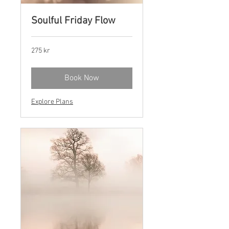
Soulful Friday Flow
275
275 kr
norske
kroner
Book Now
Explore Plans