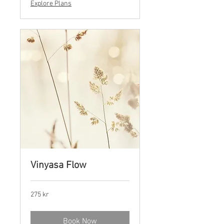
Explore Plans
Vinyasa Flow
275
275 kr
norske
kroner
Book Now