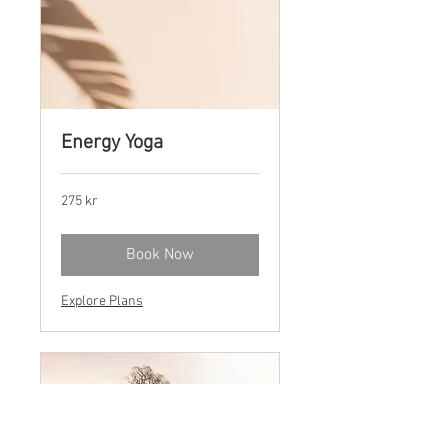
Energy Yoga
275
275 kr
norske
kroner
Book Now
Explore Plans