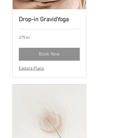
Drop-in GravidYoga
275
275 kr
norske
kroner
Book Now
Explore Plans