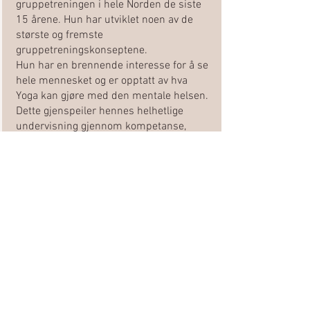
gruppetreningen i hele Norden de siste
15 årene. Hun har utviklet noen av de
største og fremste
gruppetreningskonseptene.
Hun har en brennende interesse for å se
hele mennesket og er opptatt av hva
Yoga kan gjøre med den mentale helsen.
Dette gjenspeiler hennes helhetlige
undervisning gjennom kompetanse,
positiv energi og affirmasjoner. Yoga har
vært en del av Johannas liv de siste 15
årene og er en stor og viktig del i
hverdagen. Johanna har utdannelse
innen for , Ashtanga Vinyasa Yoga, Yin
Yoga, Mindful Restorative Yoga, Yoga
Terapi, Breathwork, YogaNidra, Anti
Gravity Yoga og Garuda Foundation.
Johanna er også utdannet innen NLP
coaching (NLP Practitioner)