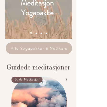
Meditasjon
Yogapakke
Alle Yogapakker & Nettkurs
Guidede meditasjoner
Guidet Meditasjon
Guidet Meditasjon