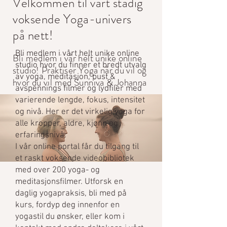
Velkommen til vårt stadig
voksende Yoga-univers
på nett!
Bli medlem i vårt helt unike online
Bli medlem i vår helt unike online
studio hvor du finner et bredt utvalg
studio! Praktiser Yoga når du vil og
av yoga, meditasjon, pust &
hvor du vil med Sunniva & Johanna
avspennings filmer og lydfiler med
varierende lengde, fokus, intensitet
og nivå.
Her er det virkelig yoga for
alle kropper, aldre, kjønn og
erfaringsnivå.
I
vår online portal får du tilgang til
et raskt voksende videobibliotek
med over 200 yoga- og
meditasjonsfilmer.
Utforsk en
daglig yogapraksis, bli med på
kurs, fordyp deg innenfor en
yogastil du ønsker, eller kom i