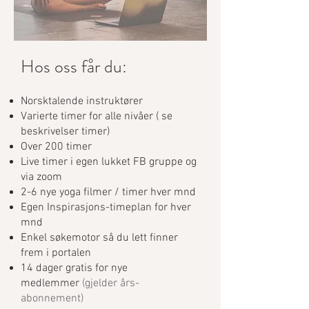
Hos oss får du:
Norsktalende instruktører
Varierte timer for alle nivåer ( se
beskrivelser timer)
Over 200 timer
Live timer i e
gen lukket FB gruppe og
via zoom
2-6 nye yoga filmer / timer hver mnd
Egen Inspirasjons-timeplan for hver
mnd
Enkel søkemotor så du lett finner
frem i portalen
14 dager grati
s for nye
medlemmer
(gjelder års-
abonnement)