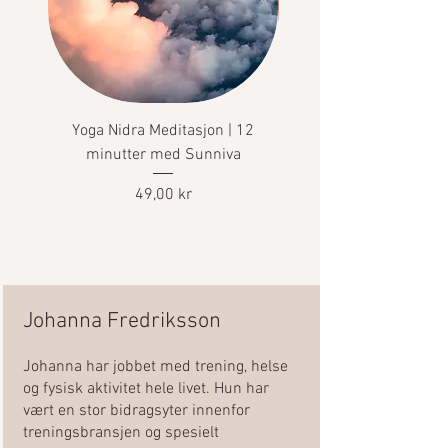
Yoga Nidra Meditasjon | 12
Yoga Nidra meditasjo
minutter med Sunniva
endring og overgan
Sunniva | 22 minut
Price
49,00 kr
Johanna Fredriksson
Johanna har jobbet med trening, helse
og fysisk aktivitet hele livet. Hun har
vært en stor bidragsyter innenfor
treningsbransjen og spesielt