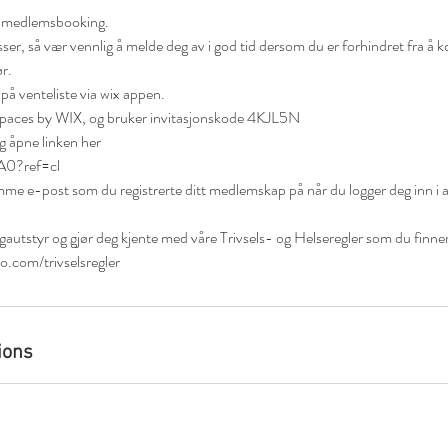
i medlemsbooking.
ser, så vær vennlig å melde deg av i god tid dersom du er forhindret fra å 
ør.
på venteliste via wix appen.
Spaces by WIX, og bruker invitasjonskode 4KJL5N
g åpne linken her
A0?ref=cl
me e-post som du registrerte ditt medlemskap på når du logger deg inn i 
autstyr og gjør deg kjente med våre Trivsels- og Helseregler som du finne
o.com/trivselsregler
ions