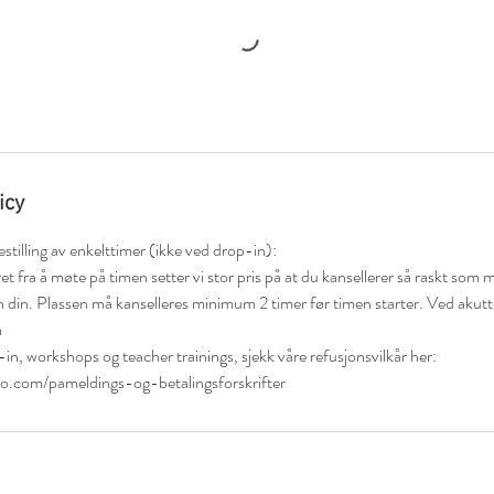
icy
illing av enkelttimer (ikke ved drop-in):
 fra å møte på timen setter vi stor pris på at du kansellerer så raskt som m
n din. Plassen må kanselleres minimum 2 timer før timen starter. Ved akutte 
m
in, workshops og teacher trainings, sjekk våre refusjonsvilkår her:
o.com/pameldings-og-betalingsforskrifter