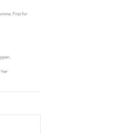
komme. Frist for
appen.
r her