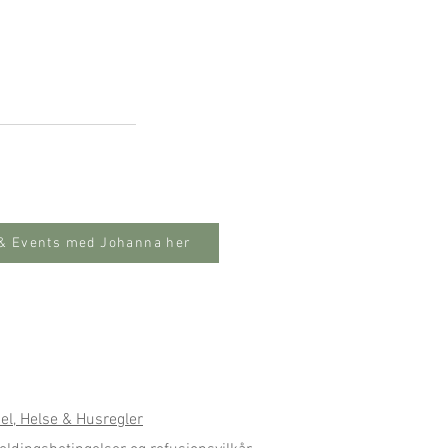
 & Events med Johanna her
sel, Helse & Husregler