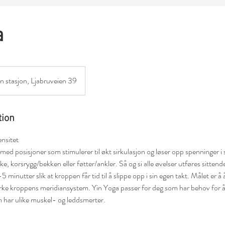
a
an stasjon, Ljabruveien 39
tion
nsitet
 med posisjoner som stimulerer til økt sirkulasjon og løser opp spenninger i
e, korsrygg/bekken eller føtter/ankler. Så og si alle øvelser utføres sittend
5 minutter slik at kroppen får tid til å slippe opp i sin egen takt. Målet er 
rke kroppens meridiansystem. Yin Yoga passer for deg som har behov for å
 har ulike muskel- og leddsmerter.