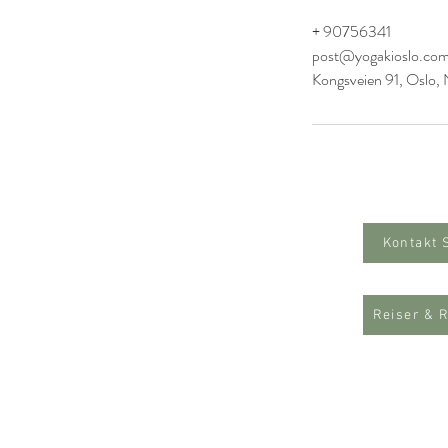
+ 90756341
post@yogakioslo.co
Kongsveien 91, Oslo,
Kontakt 
Reiser & 