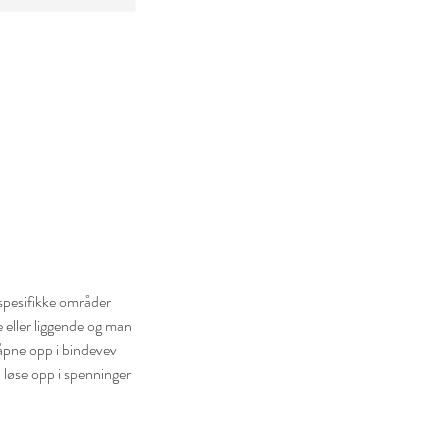
 spesifikke områder
e eller liggende og man
å åpne opp i bindevev
 løse opp i spenninger