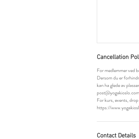
Cancellation Pol
For medlemmer ved best
Dersom du er forhindret
kan ha glede av plasse
post@yogakioslo.co
For kurs, events, drop-
https://www.yogakiosl
Contact Details