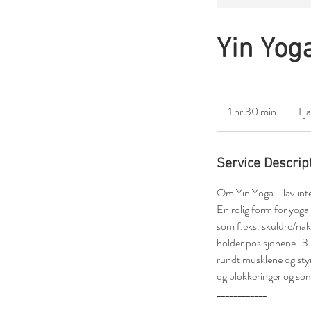
Yin Yog
1 hr 30 min
1
Lj
h
3
0
Service Descrip
m
Om Yin Yoga - lav inte
i
En rolig form for yoga
n
som f.eks. skuldre/nakk
holder posisjonene i 3-
rundt musklene og sty
og blokkeringer og som
____________