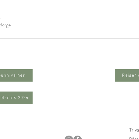
m
 Norge
Sunniva her
Reiser
Retreats 2026
Triv