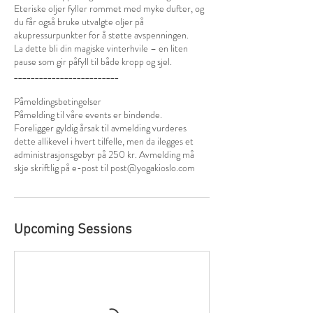
Eteriske oljer fyller rommet med myke dufter, og
du får også bruke utvalgte oljer på
akupressurpunkter for å støtte avspenningen.
La dette bli din magiske vinterhvile – en liten
pause som gir påfyll til både kropp og sjel.
_________________________
Påmeldingsbetingelser
Påmelding til våre events er bindende.
Foreligger gyldig årsak til avmelding vurderes
dette allikevel i hvert tilfelle, men da ilegges et
administrasjonsgebyr på 250 kr. Avmelding må
skje skriftlig på e-post til post@yogakioslo.com
Upcoming Sessions