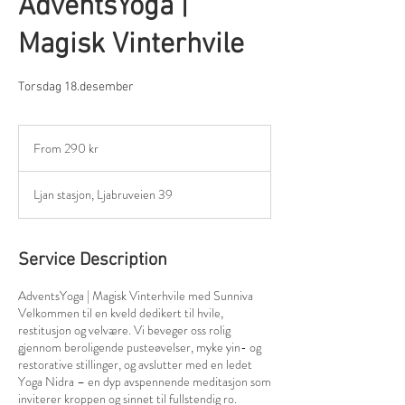
AdventsYoga |
Magisk Vinterhvile
Torsdag 18.desember
From
290
From 290 kr
norske
kroner
Ljan stasjon, Ljabruveien 39
Service Description
AdventsYoga | Magisk Vinterhvile med Sunniva
Velkommen til en kveld dedikert til hvile,
restitusjon og velvære. Vi beveger oss rolig
gjennom beroligende pusteøvelser, myke yin- og
restorative stillinger, og avslutter med en ledet
Yoga Nidra – en dyp avspennende meditasjon som
inviterer kroppen og sinnet til fullstendig ro.