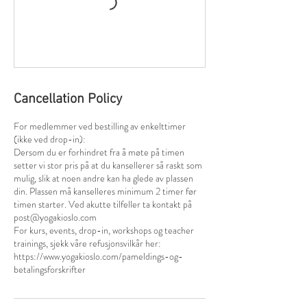
Cancellation Policy
For medlemmer ved bestilling av enkelttimer
(ikke ved drop-in):
Dersom du er forhindret fra å møte på timen
setter vi stor pris på at du kansellerer så raskt som
mulig, slik at noen andre kan ha glede av plassen
din. Plassen må kanselleres minimum 2 timer før
timen starter. Ved akutte tilfeller ta kontakt på
post@yogakioslo.com
For kurs, events, drop-in, workshops og teacher
trainings, sjekk våre refusjonsvilkår her:
https://www.yogakioslo.com/pameldings-og-
betalingsforskrifter