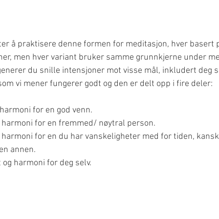
åter å praktisere denne formen for meditasjon, hver basert p
oner, men hver variant bruker samme grunnkjerne under me
nerer du snille intensjoner mot visse mål, inkludert deg s
 som vi mener fungerer godt og den er delt opp i fire deler:
 harmoni for en god venn.
g harmoni for en fremmed/ nøytral person.
 harmoni for en du har vanskeligheter med for tiden, kanskj
 en annen.
 og harmoni for deg selv.