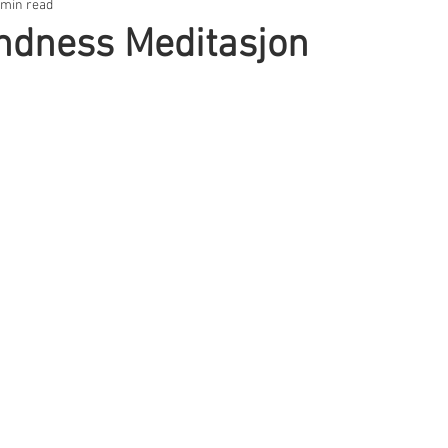
 min read
ndness Meditasjon
ars.