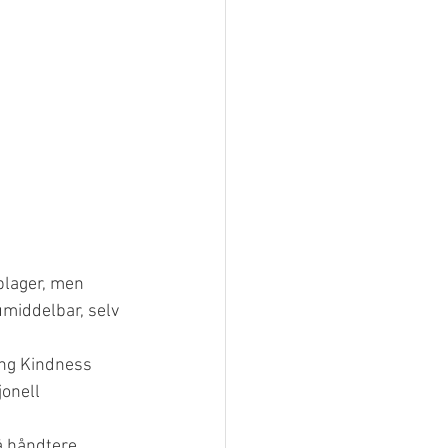
plager, men 
umiddelbar, selv 
ing Kindness 
onell 
å håndtere 