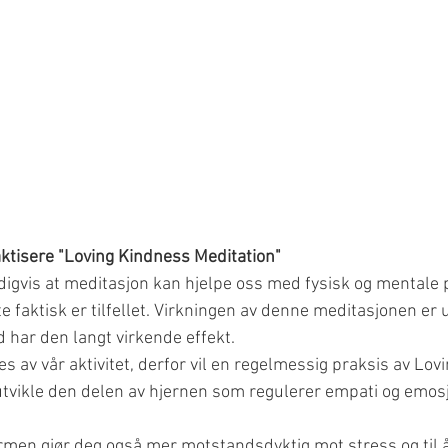
aktisere "Loving Kindness Meditation"
digvis at meditasjon kan hjelpe oss med fysisk og mentale 
te faktisk er tilfellet. Virkningen av denne meditasjonen er 
d har den langt virkende effekt.
es av vår aktivitet, derfor vil en regelmessig praksis av Lov
utvikle den delen av hjernen som regulerer empati og emosj
men gjør deg også mer motstandsdyktig mot stress og til 