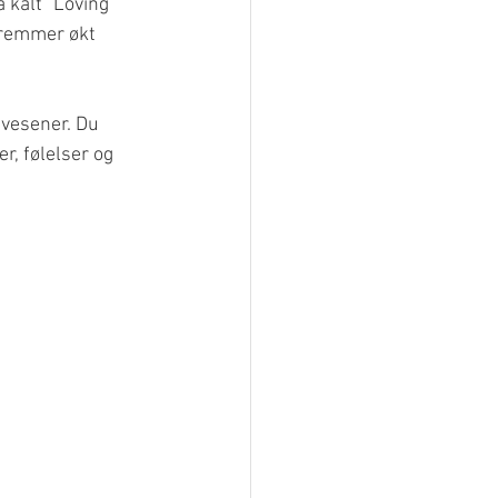
kalt "Loving 
fremmer økt 
 vesener. Du 
r, følelser og 