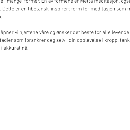
i mange  former. En av formene er Metta meditasjon, også 
 Dette er en tibetansk-inspirert form for meditasjon som 
e. 
åpner vi hjertene våre og ønsker det beste for alle levende
adier som forankrer deg selv i din opplevelse i kropp, tanke
i akkurat nå. 