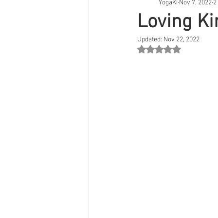
YogaKi
Nov 7, 2022
2
Online medlemsportal
Loving Ki
Updated:
Nov 22, 2022
Rated NaN out of 5 st