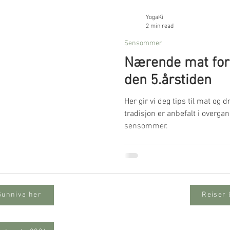
YogaKi
2 min read
Sensommer
Nærende mat fo
den 5.årstiden
Her gir vi deg tips til mat og 
tradisjon er anbefalt i overg
sensommer.
Sunniva her
Reiser