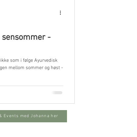
r sensommer -
drikke som i følge Ayurvedisk
angen mellom sommer og høst -
 & Events med Johanna her