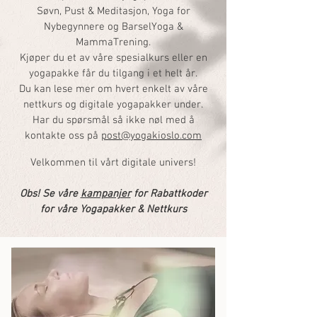
Søvn, Pust & Meditasjon, Yoga for
Nybegynnere og BarselYoga &
MammaTrening.
Kjøper du et av våre spesialkurs eller en
yogapakke får du tilgang i et helt år.
Du kan lese mer om hvert enkelt av våre
nettkurs og digitale yogapakker under.
Har du spørsmål så ikke nøl med å
kontakte oss på
post@yogakioslo.com
Velkommen til vårt digitale univers!
Obs! Se våre
kampanjer
for Rabattkoder
for våre Yogapakker & Nettkurs