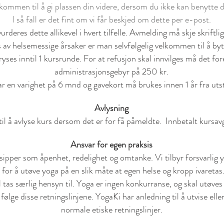
kommen til å gi plassen din videre, dersom du ikke kan benytte d
I så fall er det fint om vi får beskjed om dette per e-post.
rderes dette allikevel i hvert tilfelle.
Avmelding må skje skriftlig
av helsemessige årsaker er man selvfølgelig velkommen til å bytte
ses inntil 1 kursrunde. For at refusjon skal innvilges må det fore
administrasjonsgebyr på 250 kr.
ar en varighet på 6 mnd og gavekort må brukes innen 1 år fra uts
Avlysning
til å avlyse kurs dersom det er for få påmeldte. Innbetalt kursavgif
Ansvar for egen praksis
nsipper som åpenhet, redelighet og omtanke. Vi tilbyr forsvarlig
r for å utøve yoga på en slik måte at egen helse og kropp ivaretas
l tas særlig hensyn til. Yoga er ingen konkurranse, og skal utøve
ølge disse retningslinjene. YogaKi har anledning til å utvise elle
normale etiske retningslinjer.