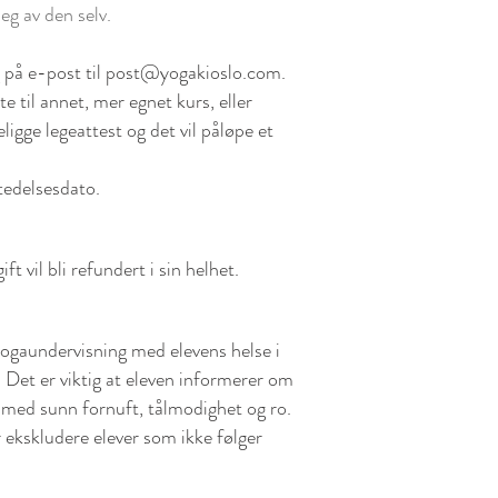
eg av den selv.
 på e-post til
post@yogakioslo.com
.
 til annet, mer egnet kurs, eller
ligge legeattest og det vil påløpe et
tedelsesdato.
t vil bli refundert i sin helhet.
 yogaundervisning med elevens helse i
. Det er viktig at eleven informerer om
s med sunn fornuft, tålmodighet og ro.
r ekskludere elever som ikke følger