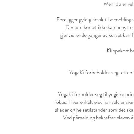
Men, du er vel
Foreligger gyldig årsak til avmelding vu
Dersom kurset ikke kan benyttes 
gjenværende ganger av kurset kan fry
Klippekort h
YogaKi forbeholder seg ret
ten 
YogaKi forholder seg til yogiske pri
fokus. Hver enkelt elev har selv ansva
skader og helsetilstander som det ska
Ved påmelding bekrefter eleven å f