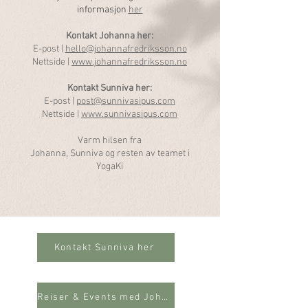
informasjon
her
Kontakt Johanna her:
E-post |
hello@johannafredriksson.no
Nettside |
www.johannafredriksson.no
Kontakt Sunniva her:
E-post |
post@sunnivasipus.com
Nettside |
www.sunnivasipus.com
Varm hilsen fra
Johanna, Sunniva og resten av teamet i
YogaKi
Kontakt Sunniva her
Reiser & Events med Johanna her