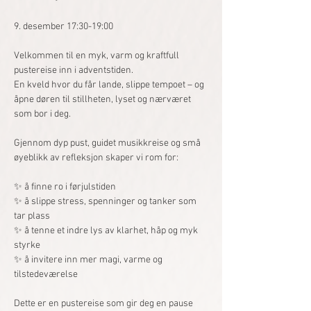
9. desember 17:30-19:00
Velkommen til en myk, varm og kraftfull 
pustereise inn i adventstiden.
En kveld hvor du får lande, slippe tempoet – og 
åpne døren til stillheten, lyset og nærværet 
som bor i deg.
Gjennom dyp pust, guidet musikkreise og små 
øyeblikk av refleksjon skaper vi rom for:
✨ å finne ro i førjulstiden
✨ å slippe stress, spenninger og tanker som 
tar plass
✨ å tenne et indre lys av klarhet, håp og myk 
styrke
✨ å invitere inn mer magi, varme og 
tilstedeværelse
Dette er en pustereise som gir deg en pause 