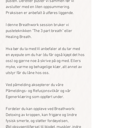
pusten. Deretter puster vi sammen før vi 
avslutter med en liten oppsummering. 
Praksisen er anbefalt å utføres liggende.
I denne Breathwork session bruker vi 
pusteteknikken "The 3 part breath" eller 
Healing Breath. 
Hva bør du ta med:Vi anbefaler at du tar med 
en øyepute om du har (du får også kjøpt det hos 
oss) og gjerne noe å skrive på og med. Ellers 
myke, varme og behagelige klær, alt annet av 
utstyr får du låne hos oss. 
Ved påmelding aksepterer du våre 
Påmeldings- og Refusjonsvilkår og vår 
Egenerklæring som oppført under. 
Fordeler du kan oppleve ved Breathwork:
Detoxing av kroppen, kan frigjøre og lindre 
fysisk smerte, og støtter fordøyelsen,
Økt oksygentilførsel til blodet, muskler, indre 