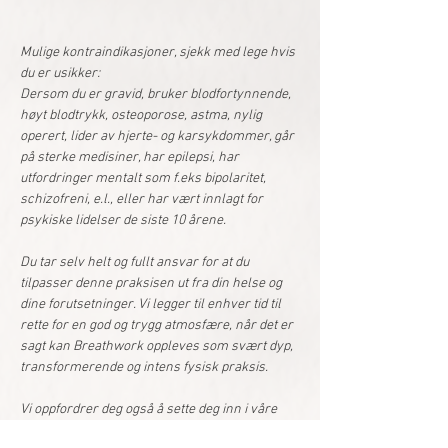
Mulige kontraindikasjoner, sjekk med lege hvis 
du er usikker:
Dersom du er gravid, bruker blodfortynnende, 
høyt blodtrykk, osteoporose, astma, nylig 
operert, lider av hjerte- og karsykdommer, går 
på sterke medisiner, har epilepsi, har 
utfordringer mentalt som f.eks bipolaritet, 
schizofreni, e.l., eller har vært innlagt for 
psykiske lidelser de siste 10 årene.
Du tar selv helt og fullt ansvar for at du 
tilpasser denne praksisen ut fra din helse og 
dine forutsetninger. Vi legger til enhver tid til 
rette for en god og trygg atmosfære, når det er 
sagt kan Breathwork oppleves som svært dyp, 
transformerende og intens fysisk praksis.
Vi oppfordrer deg også å sette deg inn i våre 
Trivsels & Helseregler.