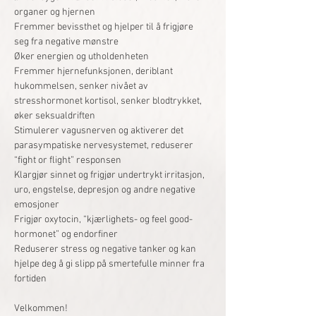
organer og hjernen
Fremmer bevissthet og hjelper til å frigjøre 
seg fra negative mønstre
Øker energien og utholdenheten
Fremmer hjernefunksjonen, deriblant 
hukommelsen, senker nivået av 
stresshormonet kortisol, senker blodtrykket, 
øker seksualdriften
Stimulerer vagusnerven og aktiverer det 
parasympatiske nervesystemet, reduserer 
“fight or flight” responsen
Klargjør sinnet og frigjør undertrykt irritasjon, 
uro, engstelse, depresjon og andre negative 
emosjoner
Frigjør oxytocin, “kjærlighets- og feel good-
hormonet” og endorfiner
Reduserer stress og negative tanker og kan 
hjelpe deg å gi slipp på smertefulle minner fra 
fortiden 
Velkommen!