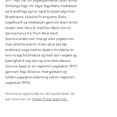
2017. Hun har sin yogautdannelse i blant annet 
Ashtanga Yoga, Yin Yoga, Yoga Nidra meditasjon 
og GravidYoga og har også fordypet seg innen 
Breathwork, klassisk Pranayama, Reiki, 
yogafilosofi og meditasjon gjennom blant annet 
studier over flere år med Eevi Beck som er 
darmacharya fra Thich Nhat Hanh.
Sunniva underviser mange ulike yogaformer, 
men alltid forankret i troen på at alle bør 
praktisere yoga med en dypere forståelse av 
sinn-kropp forbindelse og med stor respekt og 
kjærlighet til seg selv og sine med-utøvere.
Sunniva Sipus er en registrert yogalærer (RYT) 
gjennom Yoga Alliance, med godkjent og 
fullført yogalærerutdanning ved en registrert 
yogaskole (RYS).
Sunniva er også endel av vårt puste-team, du 
kan lese mer om 
YogaKi Puste-team her.
Kontakt Sunniva her