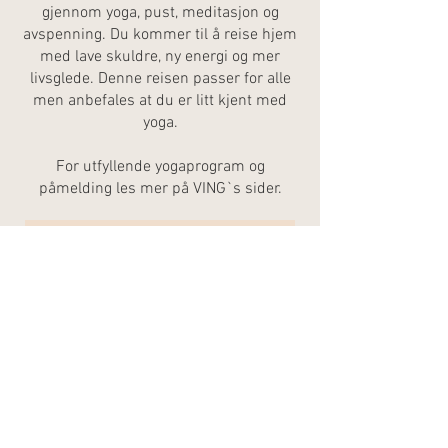
gjennom yoga, pust, meditasjon og
avspenning. Du kommer til å reise hjem
med lave skuldre, ny energi og mer
livsglede. Denne reisen passer for alle
men anbefales at du er litt kjent med
yoga.
For utfyllende yogaprogram og
påmelding les mer på VING`s sider.
MER INFO OG PÅMELDING VING
Kontakt Sunniva her
Reiser & Events med Johanna her