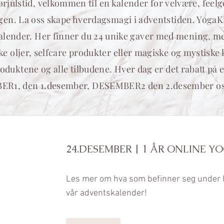
julstid, velkommen til en kalender for velvære, feelgo
gen. La oss skape hverdagsmagi i adventstiden. YogaK
alender. Her finner du 24 unike gaver med mening, med
ke oljer, selfcare produkter eller magiske og mystiske 
roduktene og alle tilbudene. Hver dag er det rabatt på 
R1, den 1.desember, DESEMBER2 den 2.desember osv. 
24.DESEMBER | 1 ÅR ONLINE YO
Les mer om hva som befinner seg under l
vår adventskalender!