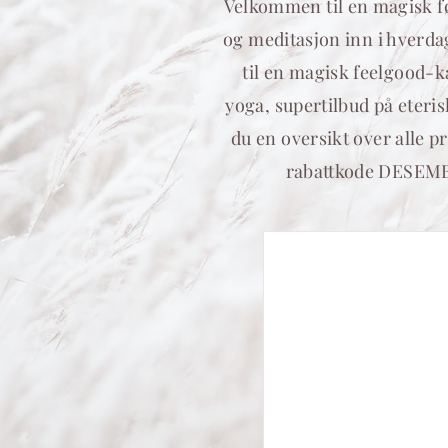
Velkommen til en magisk før
og meditasjon inn i hverda
til en magisk feelgood-k
yoga, supertilbud på eteris
du en oversikt over alle p
rabattkode DESEMBE