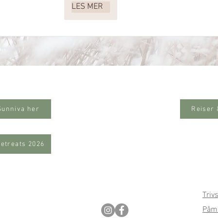
LES MER
Sunniva her
Reiser
Retreats 2026
Triv
Påme