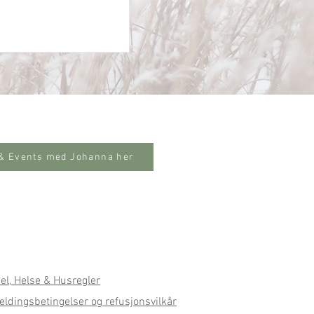
 & Events med Johanna her
sel, Helse & Husregler
ldingsbetingelser og refusjonsvilkår