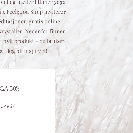
od og inviter litt mer yoga
i x Feelgood Shop inviterer
itasjoner, gratis online
krystaller. Nedenfor finner
et nytt produkt - du bruker
deg bli inspirert!
GA 50%
uke 24 i