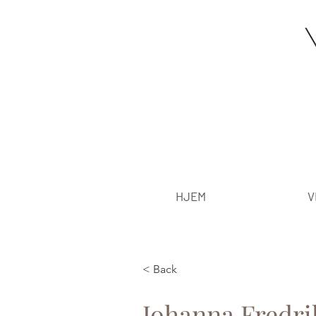
HJEM
V
< Back
Johanna Fredri