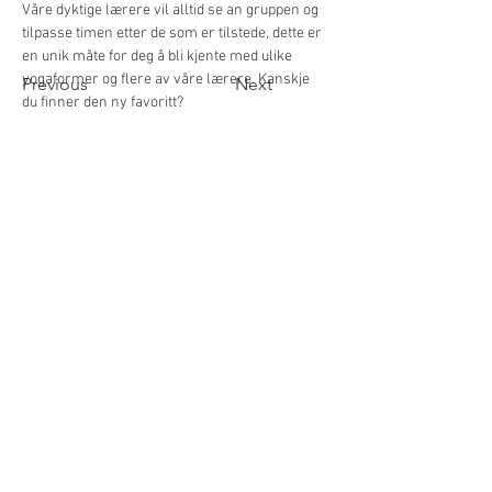
Våre dyktige lærere vil alltid se an gruppen og 
tilpasse timen etter de som er tilstede, dette er 
en unik måte for deg å bli kjente med ulike 
yogaformer og flere av våre lærere. Kanskje 
Previous
Next
du finner den ny favoritt?